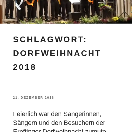
SCHLAGWORT:
DORFWEIHNACHT
2018
21. DEZEMBER 2018
Dorfweihnacht 2018
Feierlich war den Sängerinnen,
Sängern und den Besuchern der
Erpftinger Dorfweihnacht zumute.