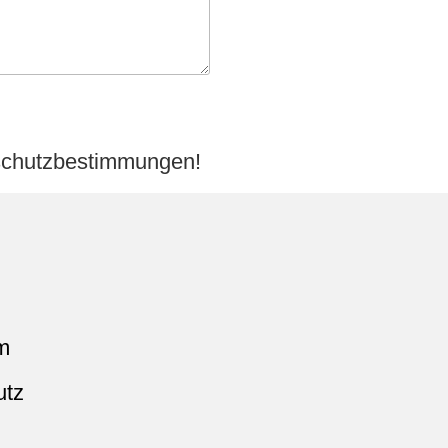
nschutzbestimmungen!
m
utz