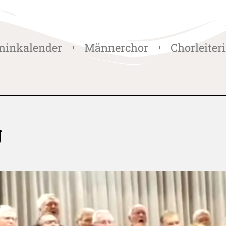
minkalender
Männerchor
Chorleiter
g